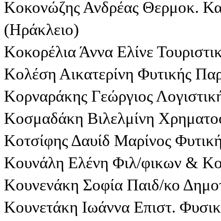
Κοκονώζης Ανδρέας Θερμοκ. Κα
(Ηράκλειο)
Κοκορέλια Άννα Ελίνε Τουριστι
Κολέση Αικατερίνη Φυτικής Πα
Κορναράκης Γεώργιος Λογιστική
Κοσμαδάκη Βιλελμίνη Χρηματοοι
Κοτσίφης Δαυίδ Μαρίνος Φυτικ
Κουνάλη Ελένη Φιλ/φικων & Κο
Κουνενάκη Σοφία Παιδ/κο Δημοτ
Κουνετάκη Ιωάννα Επιστ. Φυσι