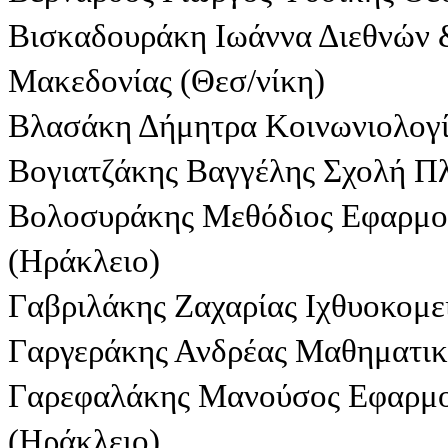
Βισκαδουράκη Ιωάννα Διεθνών 
Μακεδονίας (Θεσ/νίκη)
Βλασάκη Δήμητρα Κοινωνιολογί
Βογιατζάκης Βαγγέλης Σχολή Π
Βολοσυράκης Μεθόδιος Εφαρμ
(Ηράκλειο)
Γαβριλάκης Ζαχαρίας Ιχθυοκομε
Γαργεράκης Ανδρέας Μαθηματικ
Γαρεφαλάκης Μανούσος Εφαρμ
(Ηράκλειο)