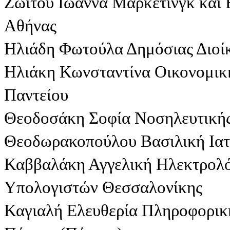
Ζωιτού Ιωάννα Μάρκετινγκ και 
Αθήνας
Ηλιάδη Φωτούλα Δημόσιας Διοί
Ηλιάκη Κωνσταντίνα Οικονομικ
Παντείου
Θεοδοσάκη Σοφία Νοσηλευτική
Θεοδωρακοπούλου Βασιλική Ιατ
Καββαλάκη Αγγελική Ηλεκτρολ
Υπολογιστών Θεσσαλονίκης
Καγιαλή Ελευθερία Πληροφορι